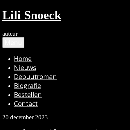
Ga
Lili Snoeck
naar
de
inhoud
auteur
Menu
Home
Nieuws
Debuutroman
Biografie
Bestellen
Contact
20 december 2023