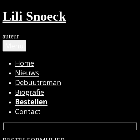
Ga
Lili Snoeck
naar
de
inhoud
auteur
Menu
Home
Nieuws
Debuutroman
Biografie
Bestellen
Contact