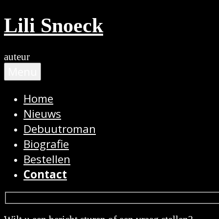
Ga
Lili Snoeck
naar
de
inhoud
auteur
Menu
Home
Nieuws
Debuutroman
Biografie
Bestellen
Contact