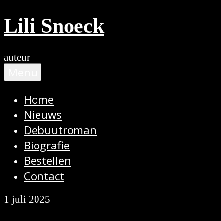
Ga
Lili Snoeck
naar
de
inhoud
auteur
Menu
Home
Nieuws
Debuutroman
Biografie
Bestellen
Contact
1 juli 2025